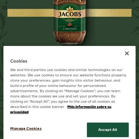
Cookies
We and third parties use cookies and similar technologies on our
websites. We use cookies to ensure our website functions properly,
DESTACADO
store your preferences, gain insights into visitor behaviour, and
build a profile of your online behaviour for personalized
UN CAFÉ CLÁSICO
advertisements. By clicking on “Manage Cookies”, you can learn
more about the cookies we use and set your preferences. By
clicking on “Accept All”, you agree to the use of all cookies as
described in this cookie banner.
Más información sobre su
privacidad
Despierta tus sentidos con Jacobs®
Manage Cookies
Accept All
Gourmet Intenso y envuélvete en una